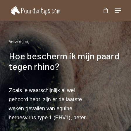
Druk op 'Enter' om te zoeken of 'Esc' om te
sluiten
Verzorging
Hoe bescherm ik mijn paard
tegen rhino?
Zoals je waarschijnlijk al wel
gehoord hebt, zijn er de laatste
weken gevallen van equine
herpesvirus type 1 (EHV1), beter…