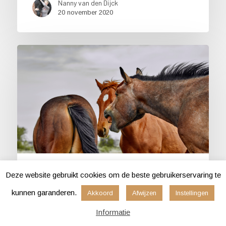
Nanny van den Dijck
20 november 2020
Gedrag
Deze website gebruikt cookies om de beste gebruikerservaring te
Welke
kunnen garanderen.
Akkoord
Afwijzen
Instellingen
communicatiesignalen
Informatie
gebruikt mijn paard?