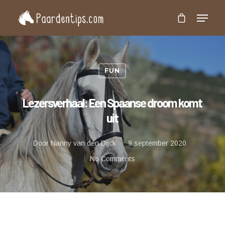
Druk op 'Enter' om te zoeken of 'Esc' om te
sluiten
FUN
Lezersverhaal: Een Spaanse droom komt
uit
Door
Nanny van den Dijck
9 september 2020
No Comments