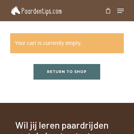
Druk op 'Enter' om te zoeken of 'Esc' om te
sluiten
Your cart is currently empty.
RETURN TO SHOP
Wil jij leren paardrijden