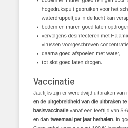
bodem en muren goed reinigen door t
hogedrukspuit gebruiken voor het sch
waterdruppeltjes in de lucht kan verspr
bodem en muren goed laten opdrogen 
vervolgens desinfecteren met Halamid
virussen voorgeschreven concentratie 
daarna goed afspoelen met water,
tot slot goed laten drogen.
Vaccinatie
Jaarlijks zijn er wereldwijd uitbraken va
en de uitgebreidheid van die uitbraken t
basisvaccinatie
vanaf een leeftijd van 5
en dan
tweemaal per jaar herhalen
. In g