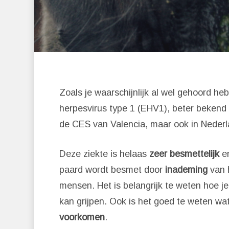
Zoals je waarschijnlijk al wel gehoord heb
herpesvirus type 1 (EHV1), beter bekend 
de CES van Valencia, maar ook in Nederl
Deze ziekte is helaas
zeer besmettelijk
e
paard wordt besmet door
inademing
van h
Druk op 'Enter' om te zoeken of
mensen. Het is belangrijk te weten hoe j
kan grijpen. Ook is het goed te weten wa
voorkomen
.