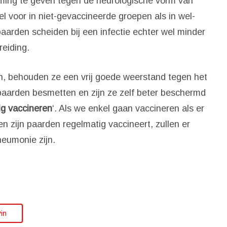
ming te geven tegen de neurologische vorm van
 voor in niet-gevaccineerde groepen als in wel-
arden scheiden bij een infectie echter wel minder
reiding.
n, behouden ze een vrij goede weerstand tegen het
paarden besmetten en zijn ze zelf beter beschermd
ig vaccineren
‘. Als we enkel gaan vaccineren als er
een zijn paarden regelmatig vaccineert, zullen er
eumonie zijn.
in