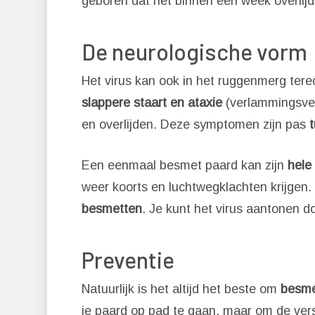
geboren dat het binnen een week overlijd
De neurologische vorm
Het virus kan ook in het ruggenmerg ter
slappere staart en ataxie
(verlammingsver
en overlijden. Deze symptomen zijn pas
Een eenmaal besmet paard kan zijn
hele 
weer koorts en luchtwegklachten krijgen
besmetten
. Je kunt het virus aantonen do
Preventie
Natuurlijk is het altijd het beste om
besme
je paard op pad te gaan, maar om de vers