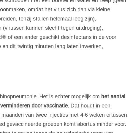
e schrobben met een borstel en water en zeep (geen
oonmaken, omdat het virus zich dan via kleine
eiden, tenzij stallen helemaal leeg zijn),
(virussen kunnen slecht tegen uitdroging),
® of een ander geschikt desinfectans in de voor
en dit twintig minuten lang laten inwerken,
n rhinopneumonie. Het is echter mogelijk om
het aantal
e verminderen door vaccinatie
. Dat houdt in een
-6 maanden van twee injecties met 4-6 weken ertussen
oed gevaccineerde groepen komt abortus minder voor.