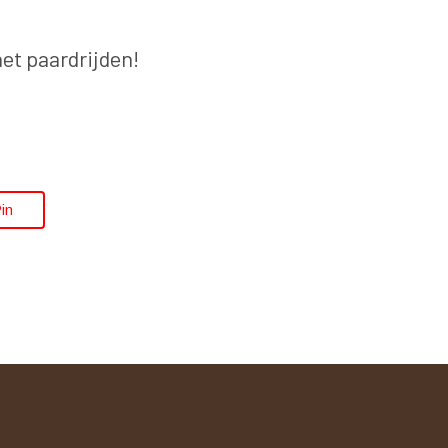
het paardrijden!
in