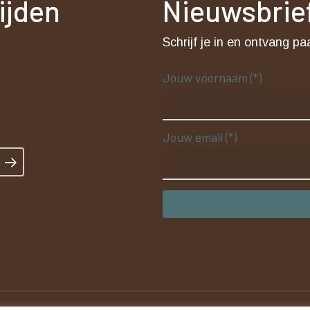
rijden
Nieuwsbrie
t
Schrijf je in en ontvang pa
Jouw voornaam (*)
Jouw email (*)