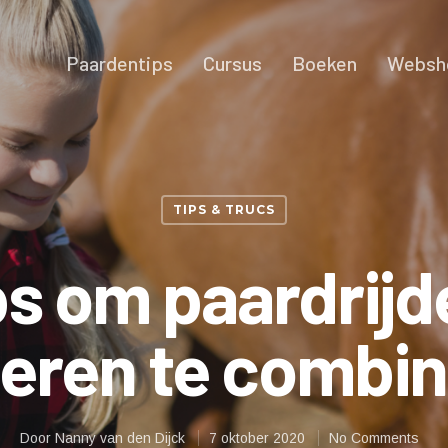
Paardentips
Cursus
Boeken
Websh
TIPS & TRUCS
ips om paardrijd
eren te combi
Door
Nanny van den Dijck
7 oktober 2020
No Comments