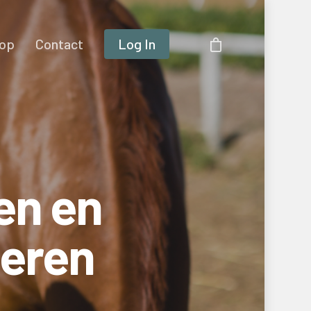
op
Contact
Log In
en en
neren