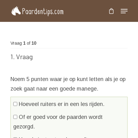
Druk op 'Enter' om te zoeken of 'Esc' om te
sluiten
Vraag
1
of
10
1
. Vraag
Noem 5 punten waar je op kunt letten als je op
zoek gaat naar een goede manege.
Hoeveel ruiters er in een les rijden.
Of er goed voor de paarden wordt
gezorgd.