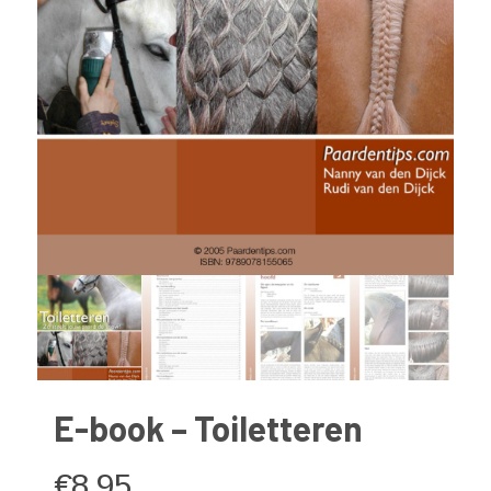
E-book – Toiletteren
€
8,95