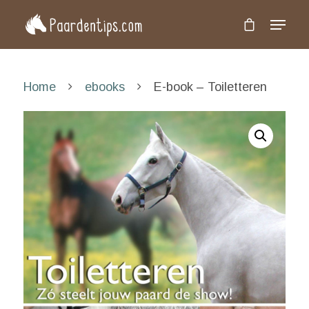
Druk op 'Enter' om te zoeken of 'Esc' om te
Home
ebooks
E-book – Toiletteren
sluiten