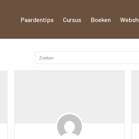
Paardentips
Cursus
Boeken
Websh
 'Esc' om te sluiten