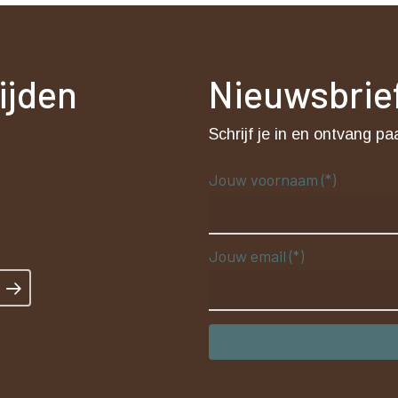
rijden
Nieuwsbrie
t
Schrijf je in en ontvang pa
Jouw voornaam (*)
Jouw email (*)