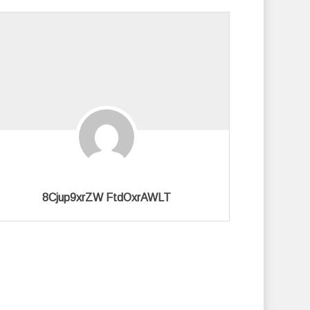
8Cjup9xrZW FtdOxrAWLT