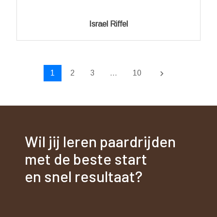
Israel Riffel
keyboard_arrow_right
1
2
3
…
10
Wil jij leren paardrijden
met de beste start
en snel resultaat?