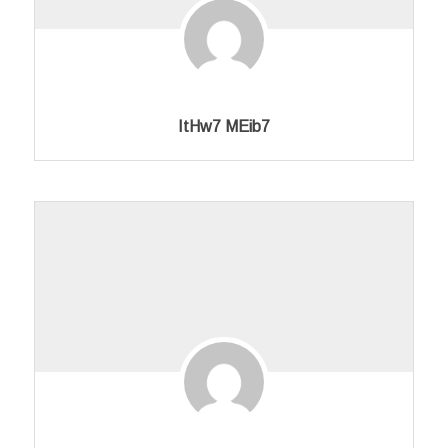
ItHw7 MEib7