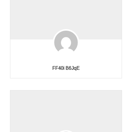
FF40i B6JqE