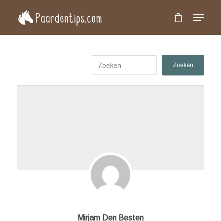
Druk op 'Enter' om te zoeken of 'Esc' om te
sluiten
Mirjam Den Besten