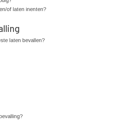
odig?
n/of laten inenten?
lling
ste laten bevallen?
bevalling?