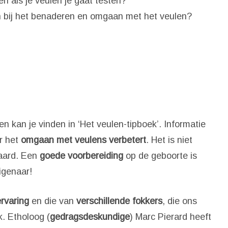
n als je veulen je gaat testen?
ijn bij het benaderen en omgaan met het veulen?
 kan je vinden in ‘Het veulen-tipboek’. Informatie
r het
omgaan met veulens verbetert
. Het is niet
paard. Een
goede voorbereiding
op de geboorte is
igenaar!
rvaring
en die van
verschillende fokkers
, die ons
k. Etholoog (
gedragsdeskundige
) Marc Pierard heeft