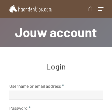
Jouw account
Druk op 'Enter' om te zoeken of 'Esc' om te
sluiten
Login
Username or email address
*
Password
*